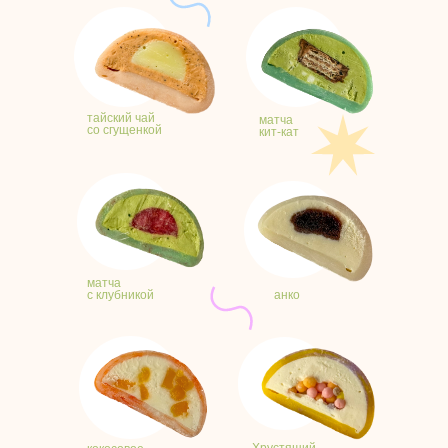
тайский чай
матча
со сгущенкой
кит-кат
матча
с клубникой
анко