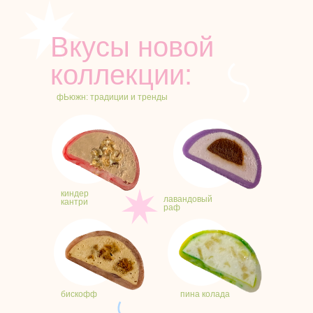
Вкусы новой
коллекции:
фЬюжн: традиции и тренды
киндер
лавандовый
кантри
раф
бискофф
пина колада